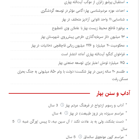
استقبال پرشور زائران از موکب آیت‌الله بهاری
احداث موزه مردم‌شناسی بهار؛ گامی مؤثر در توسعه گردشگری
شناسایی ۱۱ واحد نانوایی آزادپز متخلف در بهار
برخورد قاطع محیط زیست بهار با عاملان بوی نامطبوع
۱۳ میلیون دلار سرمایه‌گذاری خارجی پیش‌روی شهرستان بهار
محکومیت ۲۰ میلیارد و ۲۷۶ میلیون ریالی قاچاقچی دخانیات در بهار
فراخوان کنگره آیت‌الله بهاری آماده انتشار است
۱۲۵ میلیارد تومان اعتبار برای توسعه صنعتی بهار
طلسم ۲۰ ساله زمین در بهار شکست؛ دولت با وام ۸۵۰ میلیونی به جنگ بحران
مسکن رفت
آداب و سنن بهار
آداب و رسوم ازدواج در فرهنگ مردم بهار
3 سال
مراسم سیزده بدر (روز طبیعت) در بهار
4 سال
دست بشکند، ولی به بد عادت نکند / اَل سین سِه، تا پیس اِورگَن مَسِه
5
سال
مراسم کهن مونجوق سالماق
5 سال