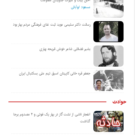
آخان بیگ و میراث جاویدان مقاومت
مسعود ابوآبائی
رسالت دکتر سلیمی موید ثبت غنای فرهنگی مردم بهار بود
بشیر فضائلی شاعر خوش قریحه بهاری
جعفر قره خانی كاپیتان اسبق تیم ملی بسكتبال ایران
حوادث
انفجار ناشی از نشت گاز در بهار یک فوتی و ۲ مصدوم برجا
گذاشت